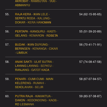
AKROBAT - RAMBUTAN - TAXI -
ABIMANYU
55.
RAJA KERA - IKAN LELE -
54 (62-15-95-65)
SEPATU RODA - KALUNG -
DOKAR - KERA HANOMAN
56.
PERTAPA - KANGURU - KASTI -
55 (51-39-20-89)
GELANG - KEMARON - RDSETA
57.
BUDAK - IKAN DUYUNG -
56 (70-41-71-91)
BERINGEN - KENANGA - CIKAR
- LIMBUK
58.
ANAK SAKTI - ULAT SUTRA -
57 (74-08-47-58)
LAYANG LAYANG - SEPATU -
RANJANG - GATOT KACA
59.
PENARI - CUMI CUMI - MAIN
58 (67-07-94-57)
KELERENG - RUMAH -
SEKOLAHAN - SELIR
60.
PUTRA RAJA - KAKAKTUA -
59 (83-37-38-87)
DAKON - KEDONDONG - KAOS -
RD LESMANA