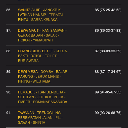
86.
WANITA SIHIR - JANGKRIK -
85 (75-25-42-52)
LATIHAN HANSIP - TERATAI -
PINTU - SARPA KENAKA
87.
DEWA MAUT - IKAN SAMPAN -
86 (86-33-37-83)
GERAK BADAN - SALAK -
ROKOK - YAMADIPATI
88.
ORANG GILA - BETET - KERJA
87 (88-09-33-59)
BAKTI - BOTOL - TOILET -
BURISWARA
89.
DEWI MEGA - DOMBA - BALAP
88 (87-17-34-67)
KARUNG - JERUK MANIS -
PIRING - WILUTAMA
90.
PEMABUK - IKAN BENDERA -
89 (94-05-67-55)
SETOPAN - JERUK KEPROK -
EMBER - BOMANARAKASURA
91.
TAWANAN - TRENGGILING -
90 (93-26-68-76)
PEREMPATAN JALAN - PIL -
SAWAH - SHINTA