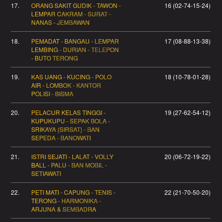
17.
ORANG SAKIT GUDIK - TAWON -
16 (02-74-15-24)
LEMPAR CAKRAM - SURAT -
NANAS - JEMBAWAN
18.
PEMADAT - BANGAU - LEMPAR
17 (08-88-13-38)
LEMBING - DURIAN - TELEPON
- BUTO TERONG
19.
KAS UANG - KUCING - POLO
18 (10-78-01-28)
AIR - LOMBOK - KANTOR
POLISI - BISMA
20.
PELACUR KELAS TINGGI -
19 (27-62-54-12)
KUPUKUPU - SEPAK BOLA -
SRIKAYA (SIRSAT) - BAN
SEPEDA - BANOWATI
21.
ISTRI SEJATI - LALAT - VOLLY
20 (06-72-19-22)
BALL - PALU - BAN MOBIL -
SETIAWATI
22.
PETI MATI - CAPUNG - TENIS -
22 (21-70-50-20)
TERONG - HARMONIKA -
ARJUNA & SEMBADRA