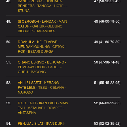
48.
BANCI - ZEBRA - UPACARA
47 (50-92-21-42)
BENDERA - TANGGA - HOTEL -
STUNA
49.
SI CEROBOH - LANDAK - MAIN
48 (46-00-79-50)
CATUR - GARUK - GEDUNG
BIOSKOP - DASAMUKA
50.
DRAKULA - KELELAWAR -
49 (41-80-70-30)
MENDAKI GUNUNG - CETOK -
ROK - BETARI DURGA
51.
ORANG ESKIMO - BERUANG -
50 (47-98-74-48)
PEMBAWA OBOR - PACUL -
GURU - BAGONG
52.
AHLI FILSAFAT - KERANG -
51 (55-45-22-95)
PATE LELE - TEBU - CELANA -
NARODO
53.
RAJA LAUT - IKAN PAUS - MAIN
52 (66-03-99-85)
TALI - MATAHARI - DOMPET -
ANTASENA
54.
PENJUAL SILAT - IKAN DURI -
53 (82-02-35-52)