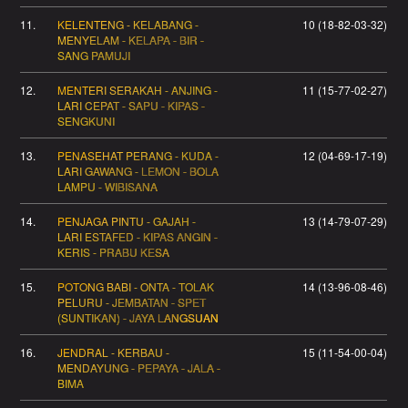
11.
KELENTENG - KELABANG -
10 (18-82-03-32)
MENYELAM - KELAPA - BIR -
SANG PAMUJI
12.
MENTERI SERAKAH - ANJING -
11 (15-77-02-27)
LARI CEPAT - SAPU - KIPAS -
SENGKUNI
13.
PENASEHAT PERANG - KUDA -
12 (04-69-17-19)
LARI GAWANG - LEMON - BOLA
LAMPU - WIBISANA
14.
PENJAGA PINTU - GAJAH -
13 (14-79-07-29)
LARI ESTAFED - KIPAS ANGIN -
KERIS - PRABU KESA
15.
POTONG BABI - ONTA - TOLAK
14 (13-96-08-46)
PELURU - JEMBATAN - SPET
(SUNTIKAN) - JAYA LANGSUAN
16.
JENDRAL - KERBAU -
15 (11-54-00-04)
MENDAYUNG - PEPAYA - JALA -
BIMA