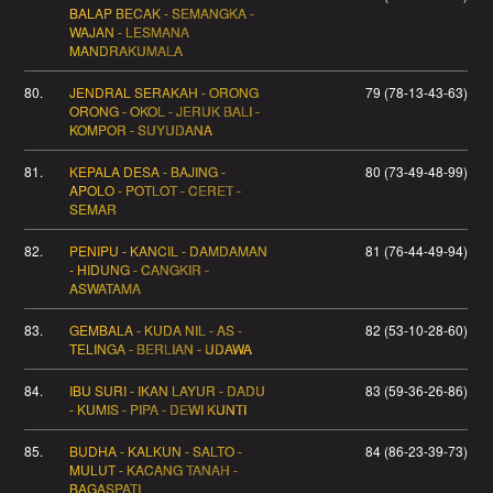
BALAP BECAK - SEMANGKA -
WAJAN - LESMANA
MANDRAKUMALA
80.
JENDRAL SERAKAH - ORONG
79 (78-13-43-63)
ORONG - OKOL - JERUK BALI -
KOMPOR - SUYUDANA
81.
KEPALA DESA - BAJING -
80 (73-49-48-99)
APOLO - POTLOT - CERET -
SEMAR
82.
PENIPU - KANCIL - DAMDAMAN
81 (76-44-49-94)
- HIDUNG - CANGKIR -
ASWATAMA
83.
GEMBALA - KUDA NIL - AS -
82 (53-10-28-60)
TELINGA - BERLIAN - UDAWA
84.
IBU SURI - IKAN LAYUR - DADU
83 (59-36-26-86)
- KUMIS - PIPA - DEWI KUNTI
85.
BUDHA - KALKUN - SALTO -
84 (86-23-39-73)
MULUT - KACANG TANAH -
BAGASPATI