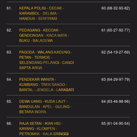
61.
KEPALA POLISI - CECAK -
60 (68-32-93-82)
KARAMBOL - DELIMA -
HANDUK - SENTIYAKI
62.
PEDAGANG - KECOAK -
61 (65-27-92-77)
GENDONGAN - KACA MATA -
BUKU - BALADEWA
63.
PAGODA - WALANG KADUNG -
62 (54-19-27-69)
PETAN - TERMOS -
SELENDANG PELANGI - CANDI
SAPTA ARGA
64.
PENDEKAR WANITA -
63 (64-29-97-79)
KUMBANG - TREK SANDO -
BANTAL - JENDELA - LARASATI
65.
DEWA UANG - KUDA LAUT -
64 (63-46-98-96)
BANDULAN - APEL - GULING -
BETARA INDRA
66.
RAJA SETAN - IKAN HIU -
65 (61-04-90-54)
KAYANG - KLOMPEN -
PETROMAK - KALA SRINGGI