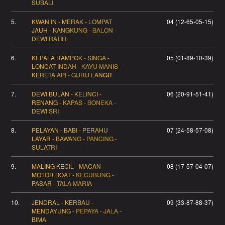
SUBALI
5.
KWAN IN - MERAK - LOMPAT
04 (12-65-05-15)
JAUH - KANGKUNG - BALON -
DEWI RATIH
6.
KEPALA RAMPOK - SINGA -
05 (01-89-10-39)
LONCAT INDAH - KAYU MANIS -
KERETA API - GURU LANGIT
7.
DEWI BULAN - KELINCI -
06 (20-91-51-41)
RENANG - KAPAS - BONEKA -
DEWI SRI
8.
PELAYAN - BABI - PERAHU
07 (24-58-57-08)
LAYAR - BAWANG - PANCING -
SULATRI
9.
MALING KECIL - MACAN -
08 (17-57-04-07)
MOTOR BOAT - KECUBUNG -
PASAR - TALA MARIA
10.
JENDRAL - KERBAU -
09 (33-87-88-37)
MENDAYUNG - PEPAYA - JALA -
BIMA