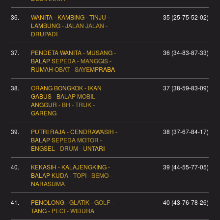
36.
WANITA - KAMBING - TINJU -
35 (25-75-52-02)
LAMBUNG - JALAN JALAN -
DRUPADI
37.
PENDETA WANITA - MUSANG -
36 (34-83-87-33)
BALAP SEPEDA - MANGGIS -
RUMAH OBAT - SAYEMPRABA
38.
ORANG BONGKOK - IKAN
37 (38-59-83-09)
GABUS - BALAP MOBIL -
ANGGUR - BH - TRUK -
GARENG
39.
PUTRI RAJA - CENDRAWASIH -
38 (37-67-84-17)
BALAP SEPEDA MOTOR -
ENGSEL - DRUM - UNTARI
40.
KEKASIH - KALAJENGKING -
39 (44-55-77-05)
BALAP KUDA - TOPI - BEMO -
NARASUMA
41.
PENOLONG - GLATIK - GOLF -
40 (43-76-78-26)
TANG - PECI - WIDURA