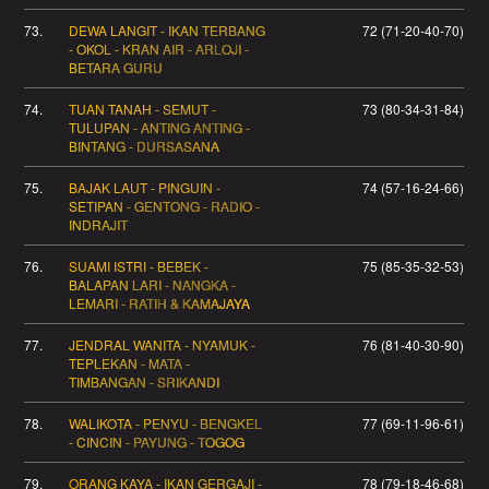
73.
DEWA LANGIT - IKAN TERBANG
72 (71-20-40-70)
- OKOL - KRAN AIR - ARLOJI -
BETARA GURU
74.
TUAN TANAH - SEMUT -
73 (80-34-31-84)
TULUPAN - ANTING ANTING -
BINTANG - DURSASANA
75.
BAJAK LAUT - PINGUIN -
74 (57-16-24-66)
SETIPAN - GENTONG - RADIO -
INDRAJIT
76.
SUAMI ISTRI - BEBEK -
75 (85-35-32-53)
BALAPAN LARI - NANGKA -
LEMARI - RATIH & KAMAJAYA
77.
JENDRAL WANITA - NYAMUK -
76 (81-40-30-90)
TEPLEKAN - MATA -
TIMBANGAN - SRIKANDI
78.
WALIKOTA - PENYU - BENGKEL
77 (69-11-96-61)
- CINCIN - PAYUNG - TOGOG
79.
ORANG KAYA - IKAN GERGAJI -
78 (79-18-46-68)