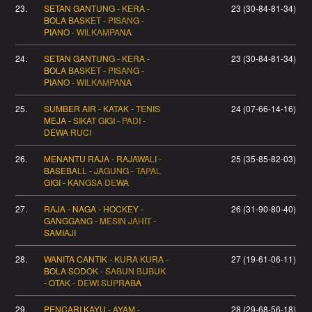
23.
SETAN GANTUNG - KERA -
23 (30-84-81-34)
BOLA BASKET - PISANG -
PIANO - WILKAMPANA
24.
SETAN GANTUNG - KERA -
23 (30-84-81-34)
BOLA BASKET - PISANG -
PIANO - WILKAMPANA
25.
SUMBER AIR - KATAK - TENIS
24 (07-66-14-16)
MEJA - SIKAT GIGI - PADI -
DEWA RUCI
26.
MENANTU RAJA - RAJAWALI -
25 (35-85-82-03)
BASEBALL - JAGUNG - TAPAL
GIGI - KANGSA DEWA
27.
RAJA - NAGA - HOCKEY -
26 (31-90-80-40)
GANGGANG - MESIN JAHIT -
SAMIAJI
28.
WANITA CANTIK - KURA KURA -
27 (19-61-06-11)
BOLA SODOK - SABUN BUBUK
- OTAK - DEWI SUPRABA
29.
PENCARI KAYU - AYAM -
28 (29-68-56-18)