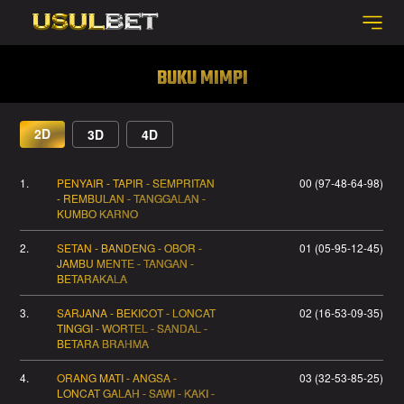
BUKU MIMPI
2D
3D
4D
1.
PENYAIR - TAPIR - SEMPRITAN
00 (97-48-64-98)
- REMBULAN - TANGGALAN -
KUMBO KARNO
2.
SETAN - BANDENG - OBOR -
01 (05-95-12-45)
JAMBU MENTE - TANGAN -
BETARAKALA
3.
SARJANA - BEKICOT - LONCAT
02 (16-53-09-35)
TINGGI - WORTEL - SANDAL -
BETARA BRAHMA
4.
ORANG MATI - ANGSA -
03 (32-53-85-25)
LONCAT GALAH - SAWI - KAKI -