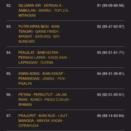
92.
SILUMAN AIR - SERIGALA -
91 (99-06-66-56)
AMBULAN - BAMBU - TOPLES -
WITAKSINI
93.
PUTRI KIPAS BESI - IKAN
92 (95-47-62-97)
TENGIRI - GARIS FINISH -
APOKAT - SARUNG - SITI
SUNDARI
94.
PENJILAT - BABI HUTAN -
93 (90-21-61-71)
PERAHU LAYAR - KAOS KAKI -
LAPANGAN - DURNA
95.
KWAN KONG - IKAN KAKAP -
94 (89-31-36-81)
PEMANDIAN - JAMBU - PEN -
P.SALYA
96.
PETANI - PERKUTUT - JALAN
95 (92-01-65-51)
RAYA - KUNCI - PISAU CUKUR -
IRAWAN
97.
PRAJURIT - IKAN NUS - LAUT -
96 (98-14-63-64)
MANGGA - MINYAK ANGIN -
CITRAYUDA