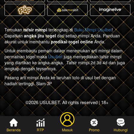
Temukan
tafsir mimpi
terlengkap di
Buku Mimpi Usulbet
!
Dapatkan
angka jitu togel
dari setiap mimpi Anda. Panduan
akurat untuk membantu
prediksi togel online
Anda.
Untuk membantu pemain dalam menemukan arti mimpi dalam
permainan togel maka
Usulbet
juga menyediakan tafsir mimpi
yang diartikan ke angka-angka. Tafsir mimpi 2d 3d 4d dan juga
lengkap dengan teysennya.
Pasang arti mimpi Anda ke taruhan toto di usul bet dengan
hadiah tertinggi. Slam JP
©2026 USULBET. All rights reserved | 18+
Beranda
RTP
Masuk
Promo
Hubungi