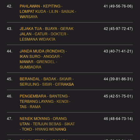
42.
PAHLAWAN - KEPITING -
41 (49-56-76-06)
LOMPAT KUDA - LILIN - SABUK -
WARSAYA
43.
JEJAKA TUA - BUAYA - GERAK
42 (45-97-72-47)
JALAN - CATUR - DOKTER -
LESMANA WIDAKTA
44.
JANDA MUDA (RONDHO) -
43 (40-71-41-21)
IKAN SURO - ANGGAR -
MAWAR - GRENDEL -
SUMBADRA
45.
BERANDAL - BADAK - SKIAIR -
44 (39-81-86-31)
SERULING - SISIR - CITRAKSA
46.
PENGEMBARA - BANTENG -
45 (42-51-75-01)
TERBANG LAYANG - KENDI -
TAS - RAMA
47.
NENEK MOYANG - ORANG
46 (48-64-73-14)
UTAN - TERJUN BEBAS - SIKAT
- TOKO - HYANG WENANG