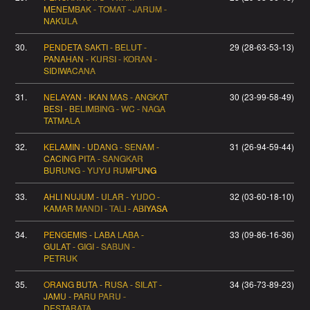
MENEMBAK - TOMAT - JARUM -
NAKULA
30.
PENDETA SAKTI - BELUT -
29 (28-63-53-13)
PANAHAN - KURSI - KORAN -
SIDIWACANA
31.
NELAYAN - IKAN MAS - ANGKAT
30 (23-99-58-49)
BESI - BELIMBING - WC - NAGA
TATMALA
32.
KELAMIN - UDANG - SENAM -
31 (26-94-59-44)
CACING PITA - SANGKAR
BURUNG - YUYU RUMPUNG
33.
AHLI NUJUM - ULAR - YUDO -
32 (03-60-18-10)
KAMAR MANDI - TALI - ABIYASA
34.
PENGEMIS - LABA LABA -
33 (09-86-16-36)
GULAT - GIGI - SABUN -
PETRUK
35.
ORANG BUTA - RUSA - SILAT -
34 (36-73-89-23)
JAMU - PARU PARU -
DESTARATA