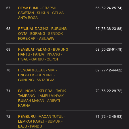
67.
DEWA BUMI - JERAPAH -
66 (52-24-25-74)
SAWATAN - SUKUN - GELAS -
ANTA BOGA
68.
PENJUAL DAGING - BURUNG
67 (58-38-23-88)
ONTA - EGRANG - SENDOK -
KOREK API - ABILAWA
69.
PEMBUAT PEDANG - BURUNG
68 (60-28-91-78)
HANTU - PANJAT PINANG -
PISAU - GARBU - CEPOT
70.
PENCARI JEJAK - MIMI -
69 (77-12-44-62)
ENGKLEK - GUNTING -
GUNUNG - ANTAREJA
71.
PALINGMA - KELEDAI - TARIK
70 (56-22-29-72)
TAMBANG - LAMPU MINYAK -
RUMAH MAKAN - ADIPATI
KARNA
72.
PEMBURU - MACAN TUTUL -
71 (72-43-45-93)
LEMPAR KARET - SUMUR -
BAJU - PANDU