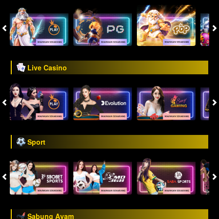
Live Casino
Sport
Sabung Ayam