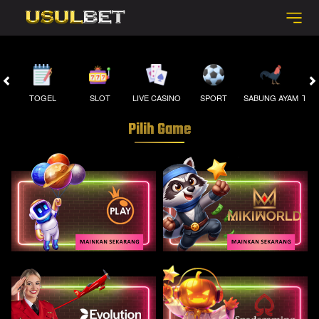
TOGEL
SLOT
LIVE CASINO
SPORT
SABUNG AYAM
TEM
Pilih Game