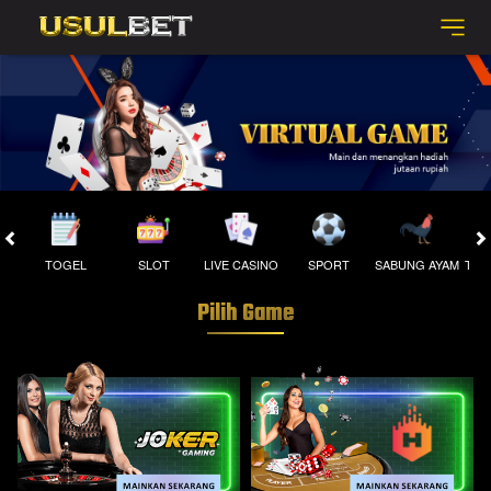
TOGEL
SLOT
LIVE CASINO
SPORT
SABUNG AYAM
TEM
Pilih Game