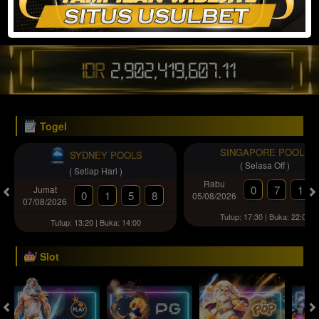
JACKPOT PROGRESIF
IDR
2,902,419,617.91
Togel
SINGAPORE POOLS
SYDNEY POOLS
( Selasa Off )
( Setiap Hari )
Rabu
0
7
1
Jumat
0
1
5
8
05/08/2026
07/08/2026
Tutup: 17:30 | Buka: 22:00
Tutup: 13:20 | Buka: 14:00
Slot