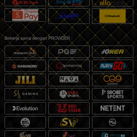
Bekerja sama dengan PROVIDER :