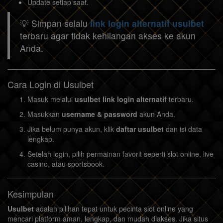
Update setiap saat.
💡 Simpan selalu
link login alternatif usulbet
terbaru agar tidak kehilangan akses ke akun
Anda.
Cara Login di Usulbet
Masuk melalui
usulbet link login alternatif
terbaru.
Masukkan
username & password
akun Anda.
Jika belum punya akun, klik
daftar usulbet
dan isi data
lengkap.
Setelah login, pilih permainan favorit seperti slot online, live
casino, atau sportsbook.
Kesimpulan
Usulbet
adalah pilihan tepat untuk pecinta slot online yang
mencari platform aman, lengkap, dan mudah diakses. Jika situs