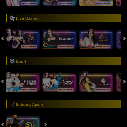
Live Casino
Sport
Sabung Ayam