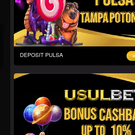
DEPOSIT PULSA
K