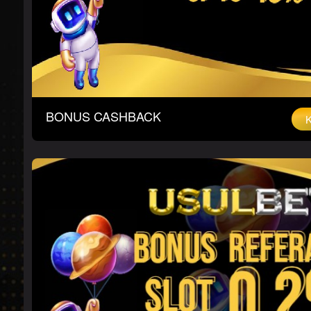
BONUS CASHBACK
K