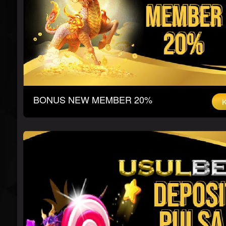
BONUS NEW MEMBER 20%
K