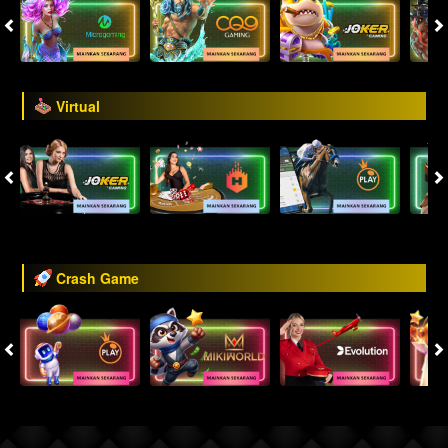
Virtual
Crash Game