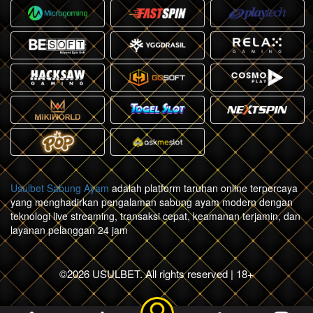
Usulbet Sabung Ayam
adalah platform taruhan online terpercaya
yang menghadirkan pengalaman sabung ayam modern dengan
teknologi live streaming, transaksi cepat, keamanan terjamin, dan
layanan pelanggan 24 jam
©2026 USULBET. All rights reserved | 18+