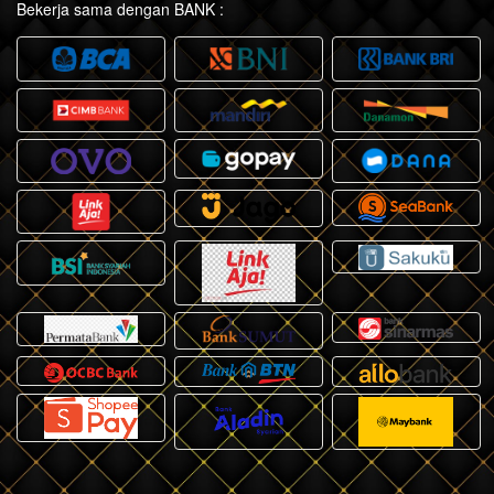
Bekerja sama dengan BANK :