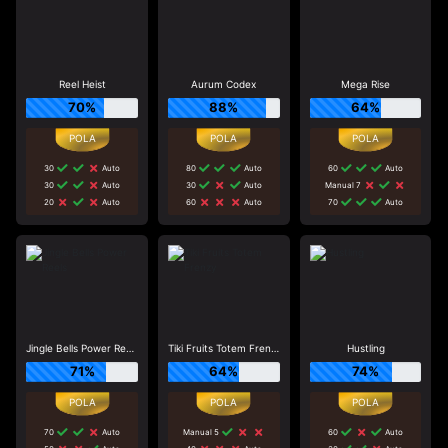
Reel Heist
Aurum Codex
Mega Rise
70%
88%
64%
30
Auto
80
Auto
60
Auto
30
Auto
30
Auto
Manual 7
20
Auto
60
Auto
70
Auto
Jingle Bells Power Reels
Tiki Fruits Totem Frenzy
Hustling
71%
64%
74%
70
Auto
Manual 5
60
Auto