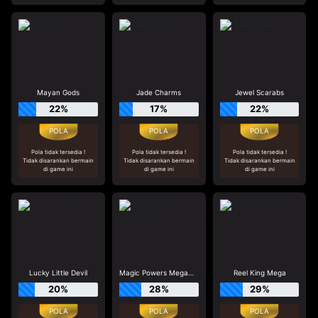
Mayan Gods
Jade Charms
Jewel Scarabs
22%
17%
22%
Pola tidak tersedia !
Pola tidak tersedia !
Pola tidak tersedia !
Tidak disarankan bermain
Tidak disarankan bermain
Tidak disarankan bermain
di game ini
di game ini
di game ini
Lucky Little Devil
Magic Powers Megaways
Reel King Mega
20%
28%
29%