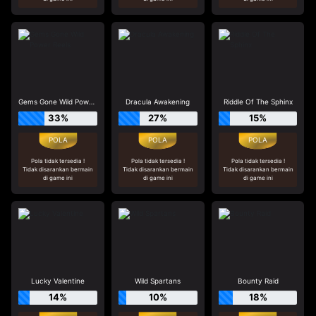
Gems Gone Wild Power Reels
Dracula Awakening
Riddle Of The Sphinx
33%
27%
15%
Pola tidak tersedia !
Pola tidak tersedia !
Pola tidak tersedia !
Tidak disarankan bermain
Tidak disarankan bermain
Tidak disarankan bermain
di game ini
di game ini
di game ini
Lucky Valentine
Wild Spartans
Bounty Raid
14%
10%
18%