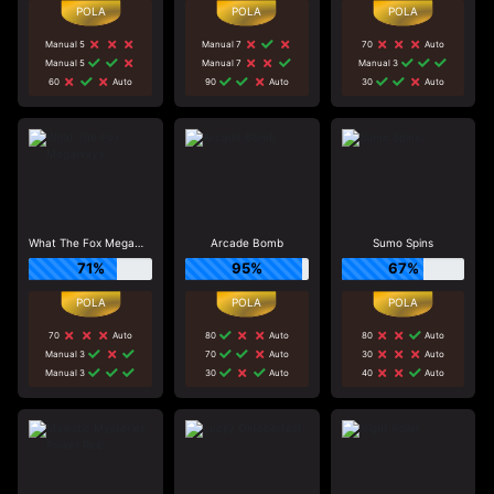
Manual 5
Manual 7
70
Auto
Manual 5
Manual 7
Manual 3
60
Auto
90
Auto
30
Auto
What The Fox Megaways
Arcade Bomb
Sumo Spins
71%
95%
67%
70
Auto
80
Auto
80
Auto
Manual 3
70
Auto
30
Auto
Manual 3
30
Auto
40
Auto