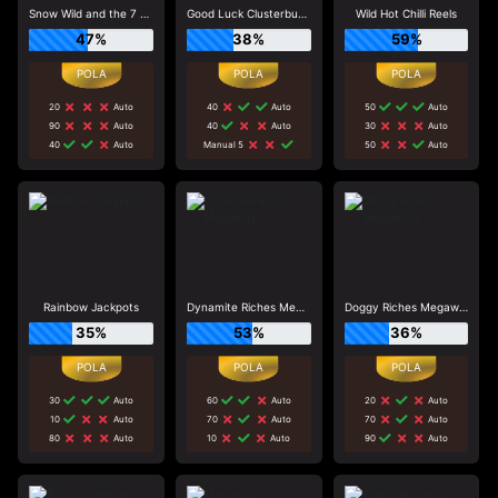
Snow Wild and the 7 Features
Good Luck Clusterbuster
Wild Hot Chilli Reels
47%
38%
59%
20
Auto
40
Auto
50
Auto
90
Auto
40
Auto
30
Auto
40
Auto
Manual 5
50
Auto
Rainbow Jackpots
Dynamite Riches Megaways
Doggy Riches Megaways
35%
53%
36%
30
Auto
60
Auto
20
Auto
10
Auto
70
Auto
70
Auto
80
Auto
10
Auto
90
Auto