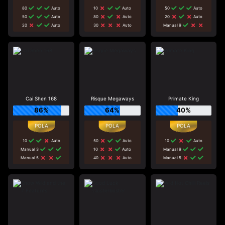
80
Auto
10
Auto
50
Auto
50
Auto
80
Auto
20
Auto
20
Auto
30
Auto
Manual 9
Cai Shen 168
Risque Megaways
Primate King
86%
64%
40%
10
Auto
50
Auto
10
Auto
Manual 3
10
Auto
Manual 9
Manual 5
40
Auto
Manual 5