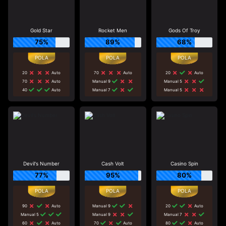
Gold Star
Rocket Men
Gods Of Troy
75%
89%
68%
20
Auto
70
Auto
20
Auto
70
Auto
Manual 9
Manual 5
40
Auto
Manual 7
Manual 5
Devil's Number
Cash Volt
Casino Spin
77%
95%
80%
90
Auto
Manual 9
20
Auto
Manual 5
Manual 9
Manual 7
60
Auto
70
Auto
80
Auto