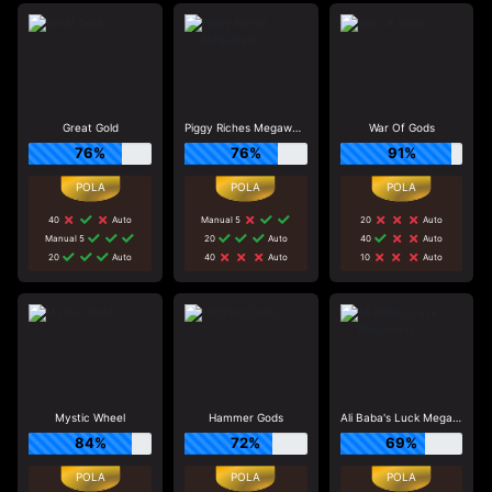
Great Gold
Piggy Riches Megaways
War Of Gods
76%
76%
91%
40
Auto
Manual 5
20
Auto
Manual 5
20
Auto
40
Auto
20
Auto
40
Auto
10
Auto
Mystic Wheel
Hammer Gods
Ali Baba's Luck Megaways
84%
72%
69%