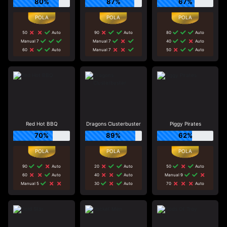
80%
87%
67%
50
Auto
90
Auto
80
Auto
Manual 7
Manual 7
40
Auto
60
Auto
Manual 7
50
Auto
Red Hot BBQ
Dragons Clusterbuster
Piggy Pirates
70%
89%
62%
90
Auto
20
Auto
50
Auto
60
Auto
40
Auto
Manual 9
Manual 5
30
Auto
70
Auto