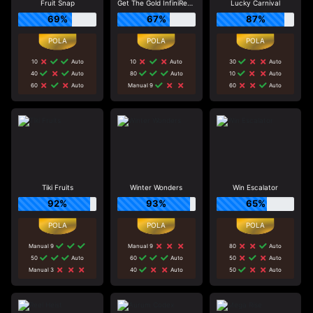
Fruit Snap
Get The Gold InfiniReels
Lucky Carnival
69%
67%
87%
10
Auto
10
Auto
30
Auto
40
Auto
80
Auto
10
Auto
60
Auto
Manual 9
60
Auto
Tiki Fruits
Winter Wonders
Win Escalator
92%
93%
65%
Manual 9
Manual 9
80
Auto
50
Auto
60
Auto
50
Auto
Manual 3
40
Auto
50
Auto