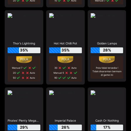
20
Auto
10
Auto
Manual 7
Thor's Lightning
Hot Hot Chilli Pot
Golden Lamps
35%
35%
28%
Manual 7
30
Auto
Pola tidak tersedia !
Tidak disarankan bermain
20
Auto
Manual 5
di game ini
50
Auto
90
Auto
Pirates' Plenty Megaways
Imperial Palace
Cash Or Nothing
29%
26%
17%