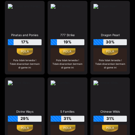
Pinatas and Ponies
777 Strike
Dragon Pearl
17%
19%
30%
Pola tidak tersedia !
Pola tidak tersedia !
Pola tidak tersedia !
Tidak disarankan bermain
Tidak disarankan bermain
Tidak disarankan bermain
di game ini
di game ini
di game ini
Divine Ways
5 Families
Chinese Wilds
29%
31%
31%