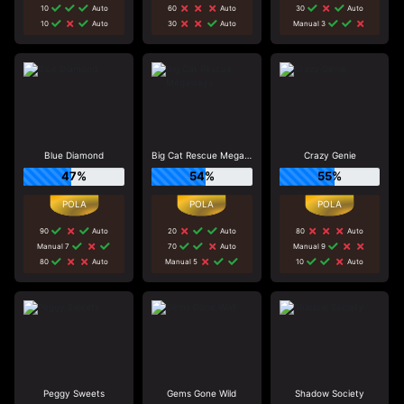
10
Auto
60
Auto
30
Auto
10
Auto
30
Auto
Manual 3
Blue Diamond
Big Cat Rescue Megaways
Crazy Genie
47%
54%
55%
90
Auto
20
Auto
80
Auto
Manual 7
70
Auto
Manual 9
80
Auto
Manual 5
10
Auto
Peggy Sweets
Gems Gone Wild
Shadow Society