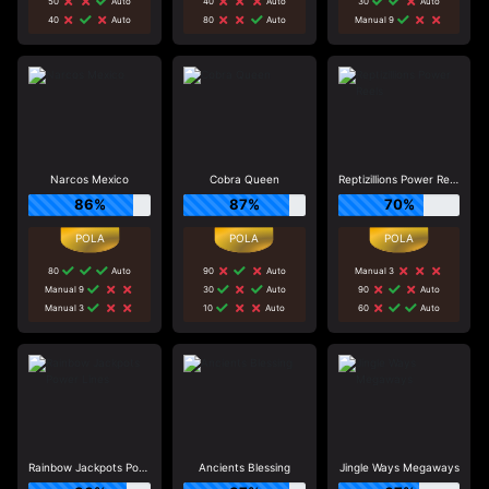
50
Auto
40
Auto
30
Auto
40
Auto
80
Auto
Manual 9
Narcos Mexico
Cobra Queen
Reptizillions Power Reels
86%
87%
70%
80
Auto
90
Auto
Manual 3
Manual 9
30
Auto
90
Auto
Manual 3
10
Auto
60
Auto
Rainbow Jackpots Power Lines
Ancients Blessing
Jingle Ways Megaways