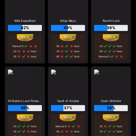
Wild Expedition
Ninja Ways
Rock'n'Lock
42%
49%
39%
Manual 9
80
Auto
20
Auto
20
Auto
40
Auto
90
Auto
30
Auto
80
Auto
Manual 5
Ali Baba's Luck Power Reels
Vault of Anubis
Cash Ultimate
56%
37%
58%
20
Auto
Manual 9
20
Auto
30
Auto
60
Auto
10
Auto