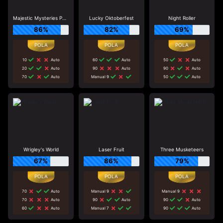
Majestic Mysteries Power Reel
Lucky Oktoberfest
Night Roller
86%
82%
69%
10
Auto
60
Auto
50
Auto
20
Auto
90
Auto
90
Auto
70
Auto
Manual 9
50
Auto
Wrigley's World
Laser Fruit
Three Musketeers
67%
86%
79%
70
Auto
Manual 9
Manual 9
70
Auto
90
Auto
90
Auto
60
Auto
Manual 7
90
Auto