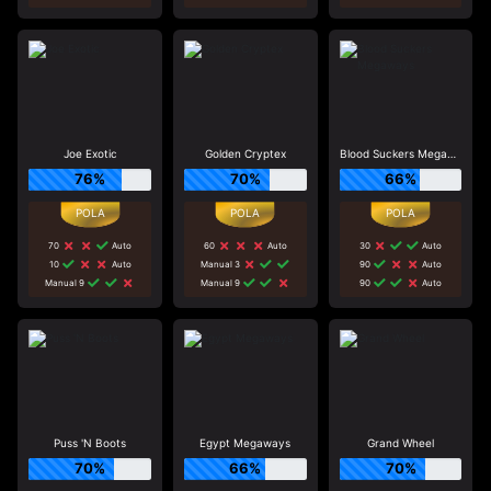
Joe Exotic
Golden Cryptex
Blood Suckers Megaways
76%
70%
66%
70
Auto
60
Auto
30
Auto
10
Auto
Manual 3
90
Auto
Manual 9
Manual 9
90
Auto
Puss 'N Boots
Egypt Megaways
Grand Wheel
70%
66%
70%