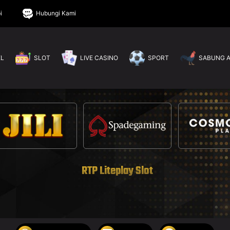
i
Hubungi Kami
EL
SLOT
LIVE CASINO
SPORT
SABUNG 
RTP Liteplay Slot