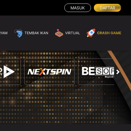
MASUK
DAFTAR
AYAM
TEMBAK IKAN
VIRTUAL
CRASH GAME