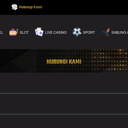
Hubungi Kami
i
EL
SLOT
LIVE CASINO
SPORT
SABUNG 
HUBUNGI KAMI