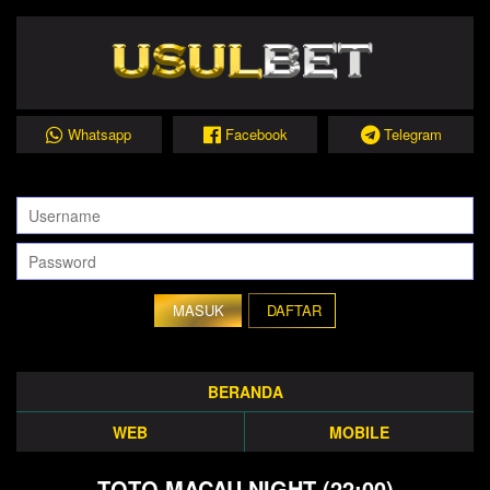
Whatsapp
Facebook
Telegram
DAFTAR
BERANDA
WEB
MOBILE
TOTO MACAU NIGHT (22:00)