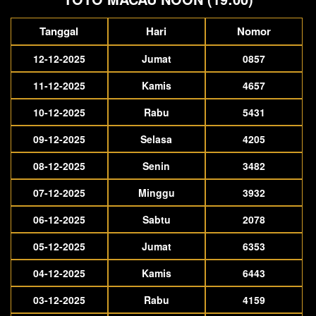
Tanggal
Hari
Nomor
12-12-2025
Jumat
0857
11-12-2025
Kamis
4657
10-12-2025
Rabu
5431
09-12-2025
Selasa
4205
08-12-2025
Senin
3482
07-12-2025
Minggu
3932
06-12-2025
Sabtu
2078
05-12-2025
Jumat
6353
04-12-2025
Kamis
6443
03-12-2025
Rabu
4159