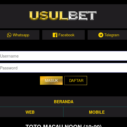
Whatsapp
Facebook
Telegram
DAFTAR
BERANDA
WEB
MOBILE
TOTO MACAU NOON (19:00)