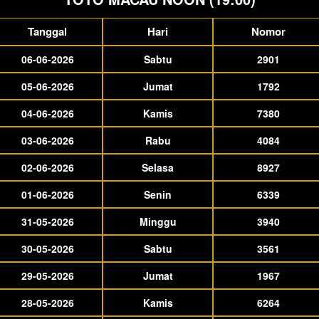
Tanggal
Hari
Nomor
06-06-2026
Sabtu
2901
05-06-2026
Jumat
1792
04-06-2026
Kamis
7380
03-06-2026
Rabu
4084
02-06-2026
Selasa
8927
01-06-2026
Senin
6339
31-05-2026
Minggu
3940
30-05-2026
Sabtu
3561
29-05-2026
Jumat
1967
28-05-2026
Kamis
6264