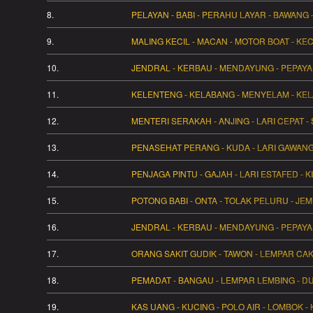
8.
PELAYAN - BABI - PERAHU LAYAR - BAWANG 
9.
MALING KECIL - MACAN - MOTOR BOAT - KE
10.
JENDRAL - KERBAU - MENDAYUNG - PEPAYA -
11.
KELENTENG - KELABANG - MENYELAM - KELA
12.
MENTERI SERAKAH - ANJING - LARI CEPAT - 
13.
PENASEHAT PERANG - KUDA - LARI GAWANG 
14.
PENJAGA PINTU - GAJAH - LARI ESTAFED - K
15.
POTONG BABI - ONTA - TOLAK PELURU - JEM
16.
JENDRAL - KERBAU - MENDAYUNG - PEPAYA -
17.
ORANG SAKIT GUDIK - TAWON - LEMPAR CA
18.
PEMADAT - BANGAU - LEMPAR LEMBING - D
19.
KAS UANG - KUCING - POLO AIR - LOMBOK - 