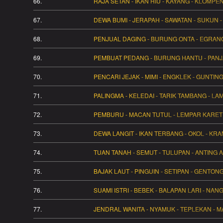
66.
RAJA SETAN - IKAN HIU - KAYANG - KLOMPE
67.
DEWA BUMI - JERAPAH - SAWATAN - SUKUN -
68.
PENJUAL DAGING - BURUNG ONTA - EGRANG 
69.
PEMBUAT PEDANG - BURUNG HANTU - PANJA
70.
PENCARI JEJAK - MIMI - ENGKLEK - GUNTIN
71.
PALINGMA - KELEDAI - TARIK TAMBANG - L
72.
PEMBURU - MACAN TUTUL - LEMPAR KARET 
73.
DEWA LANGIT - IKAN TERBANG - OKOL - KRA
74.
TUAN TANAH - SEMUT - TULUPAN - ANTING 
75.
BAJAK LAUT - PINGUIN - SETIPAN - GENTONG 
76.
SUAMI ISTRI - BEBEK - BALAPAN LARI - NAN
77.
JENDRAL WANITA - NYAMUK - TEPLEKAN - MA