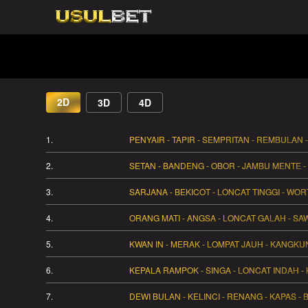
2D
3D
4D
1.
PENYAIR - TAPIR - SEMPRITAN - REMBULAN
2.
SETAN - BANDENG - OBOR - JAMBU MENTE 
3.
SARJANA - BEKICOT - LONCAT TINGGI - WO
4.
ORANG MATI - ANGSA - LONCAT GALAH - SAWI
5.
KWAN IN - MERAK - LOMPAT JAUH - KANGKUN
6.
KEPALA RAMPOK - SINGA - LONCAT INDAH - 
7.
DEWI BULAN - KELINCI - RENANG - KAPAS - 