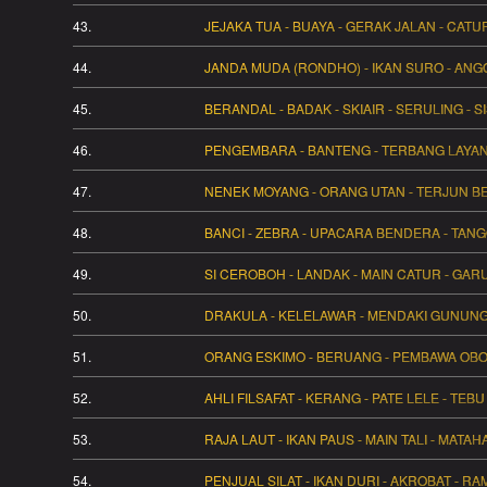
43.
JEJAKA TUA - BUAYA - GERAK JALAN - CAT
44.
JANDA MUDA (RONDHO) - IKAN SURO - ANG
45.
BERANDAL - BADAK - SKIAIR - SERULING - S
46.
PENGEMBARA - BANTENG - TERBANG LAYANG 
47.
NENEK MOYANG - ORANG UTAN - TERJUN BE
48.
BANCI - ZEBRA - UPACARA BENDERA - TANG
49.
SI CEROBOH - LANDAK - MAIN CATUR - GA
50.
DRAKULA - KELELAWAR - MENDAKI GUNUNG 
51.
ORANG ESKIMO - BERUANG - PEMBAWA OBOR
52.
AHLI FILSAFAT - KERANG - PATE LELE - TEB
53.
RAJA LAUT - IKAN PAUS - MAIN TALI - MATA
54.
PENJUAL SILAT - IKAN DURI - AKROBAT - RA