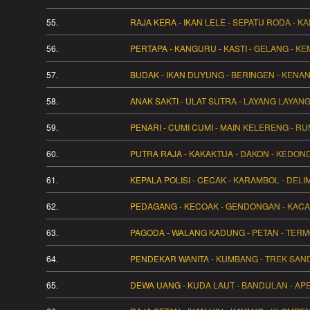
55.
RAJA KERA - IKAN LELE - SEPATU RODA - 
56.
PERTAPA - KANGURU - KASTI - GELANG - K
57.
BUDAK - IKAN DUYUNG - BERINGEN - KENAN
58.
ANAK SAKTI - ULAT SUTRA - LAYANG LAYANG
59.
PENARI - CUMI CUMI - MAIN KELERENG - RU
60.
PUTRA RAJA - KAKAKTUA - DAKON - KEDON
61.
KEPALA POLISI - CECAK - KARAMBOL - DELI
62.
PEDAGANG - KECOAK - GENDONGAN - KACA 
63.
PAGODA - WALANG KADUNG - PETAN - TERM
64.
PENDEKAR WANITA - KUMBANG - TREK SANDO
65.
DEWA UANG - KUDA LAUT - BANDULAN - APE