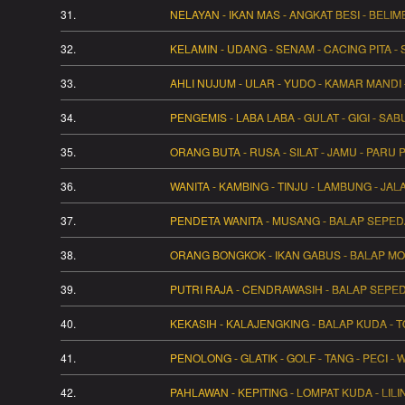
31.
NELAYAN - IKAN MAS - ANGKAT BESI - BELIM
32.
KELAMIN - UDANG - SENAM - CACING PITA
33.
AHLI NUJUM - ULAR - YUDO - KAMAR MANDI -
34.
PENGEMIS - LABA LABA - GULAT - GIGI - SA
35.
ORANG BUTA - RUSA - SILAT - JAMU - PARU
36.
WANITA - KAMBING - TINJU - LAMBUNG - JAL
37.
PENDETA WANITA - MUSANG - BALAP SEPED
38.
ORANG BONGKOK - IKAN GABUS - BALAP MOB
39.
PUTRI RAJA - CENDRAWASIH - BALAP SEPED
40.
KEKASIH - KALAJENGKING - BALAP KUDA - 
41.
PENOLONG - GLATIK - GOLF - TANG - PECI -
42.
PAHLAWAN - KEPITING - LOMPAT KUDA - LILI