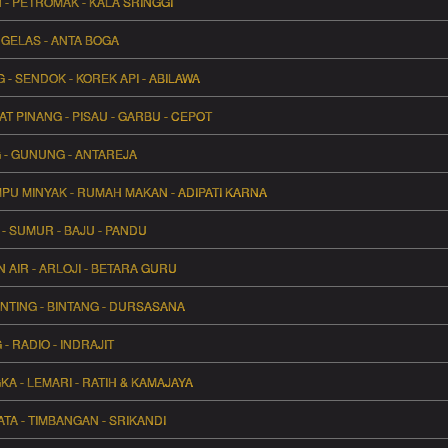
N - PETROMAK - KALA SRINGGI
 GELAS - ANTA BOGA
- SENDOK - KOREK API - ABILAWA
T PINANG - PISAU - GARBU - CEPOT
G - GUNUNG - ANTAREJA
AMPU MINYAK - RUMAH MAKAN - ADIPATI KARNA
- SUMUR - BAJU - PANDU
N AIR - ARLOJI - BETARA GURU
ANTING - BINTANG - DURSASANA
- RADIO - INDRAJIT
GKA - LEMARI - RATIH & KAMAJAYA
TA - TIMBANGAN - SRIKANDI