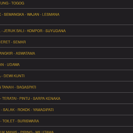
AYUNG - TOGOG
K - SEMANGKA - WAJAN - LESMANA
- JERUK BALI - KOMPOR - SUYUDANA
 CERET - SEMAR
CANGKIR - ASWATAMA
IAN - UDAWA
A - DEWI KUNTI
G TANAH - BAGASPATI
 - TERATAI - PINTU - SARPA KENAKA
- SALAK - ROKOK - YAMADIPATI
 - TOILET - BURISWARA
UK MANIS - PIRING - WILUTAMA