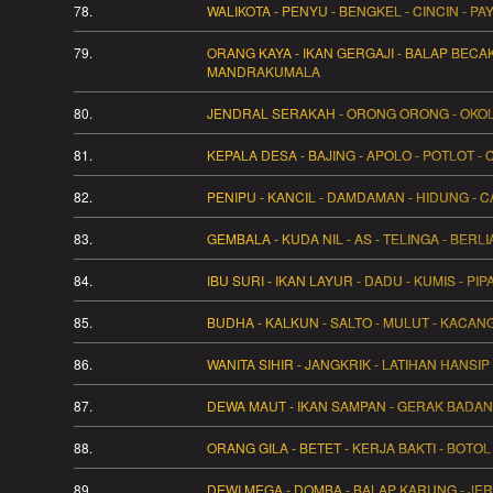
78.
WALIKOTA - PENYU - BENGKEL - CINCIN - P
79.
ORANG KAYA - IKAN GERGAJI - BALAP BECA
MANDRAKUMALA
80.
JENDRAL SERAKAH - ORONG ORONG - OKOL 
81.
KEPALA DESA - BAJING - APOLO - POTLOT -
82.
PENIPU - KANCIL - DAMDAMAN - HIDUNG - 
83.
GEMBALA - KUDA NIL - AS - TELINGA - BERL
84.
IBU SURI - IKAN LAYUR - DADU - KUMIS - PIP
85.
BUDHA - KALKUN - SALTO - MULUT - KACAN
86.
WANITA SIHIR - JANGKRIK - LATIHAN HANSIP
87.
DEWA MAUT - IKAN SAMPAN - GERAK BADAN 
88.
ORANG GILA - BETET - KERJA BAKTI - BOTOL
89.
DEWI MEGA - DOMBA - BALAP KARUNG - JER