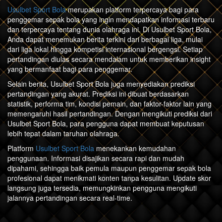
Usulbet Sport Bola
merupakan platform terpercaya bagi para
penggemar sepak bola yang ingin mendapatkan informasi terbaru
dan terpercaya tentang dunia olahraga ini. Di Usulbet Sport Bola,
Anda dapat menemukan berita terkini dari berbagai liga, mulai
dari liga lokal hingga kompetisi internasional bergengsi. Setiap
pertandingan diulas secara mendalam untuk memberikan insight
yang bermanfaat bagi para penggemar.
Selain berita, Usulbet Sport Bola juga menyediakan prediksi
pertandingan yang akurat. Prediksi ini dibuat berdasarkan
statistik, performa tim, kondisi pemain, dan faktor-faktor lain yang
memengaruhi hasil pertandingan. Dengan mengikuti prediksi dari
Usulbet Sport Bola, para pengguna dapat membuat keputusan
lebih tepat dalam taruhan olahraga.
Platform
Usulbet Sport Bola
menekankan kemudahan
penggunaan. Informasi disajikan secara rapi dan mudah
dipahami, sehingga baik pemula maupun penggemar sepak bola
profesional dapat menikmati konten tanpa kesulitan. Update skor
langsung juga tersedia, memungkinkan pengguna mengikuti
jalannya pertandingan secara real-time.