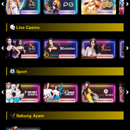
Live Casino
Sport
Sabung Ayam