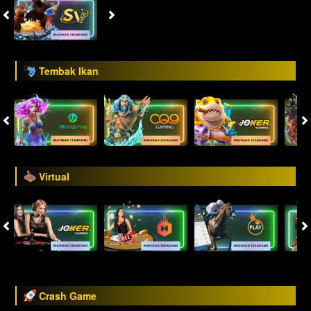
Tembak Ikan
Virtual
Crash Game