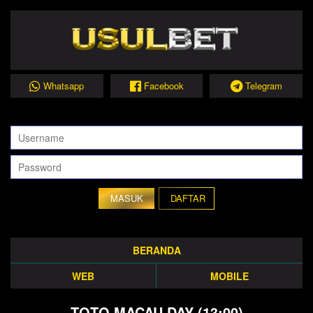
Whatsapp
Facebook
Telegram
DAFTAR
BERANDA
WEB
MOBILE
TOTO MACAU DAY (13:00)