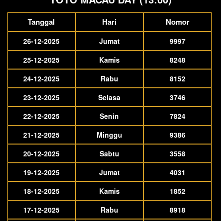
Tanggal
Hari
Nomor
26-12-2025
Jumat
9997
25-12-2025
Kamis
8248
24-12-2025
Rabu
8152
23-12-2025
Selasa
3746
22-12-2025
Senin
7824
21-12-2025
Minggu
9386
20-12-2025
Sabtu
3558
19-12-2025
Jumat
4031
18-12-2025
Kamis
1852
17-12-2025
Rabu
8918