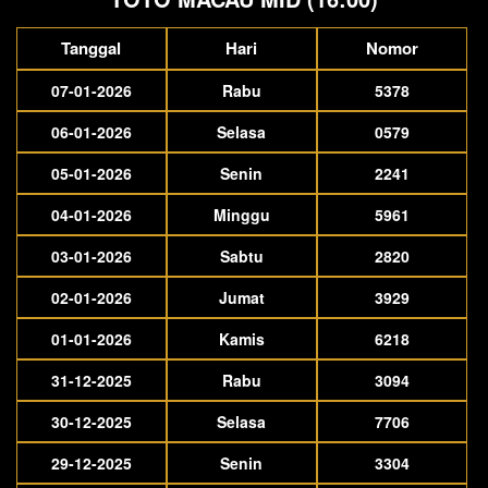
Tanggal
Hari
Nomor
07-01-2026
Rabu
5378
06-01-2026
Selasa
0579
05-01-2026
Senin
2241
04-01-2026
Minggu
5961
03-01-2026
Sabtu
2820
02-01-2026
Jumat
3929
01-01-2026
Kamis
6218
31-12-2025
Rabu
3094
30-12-2025
Selasa
7706
29-12-2025
Senin
3304