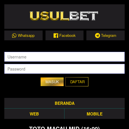
Whatsapp
Facebook
Telegram
DAFTAR
BERANDA
WEB
MOBILE
TOTO MACAU MID (16:00)