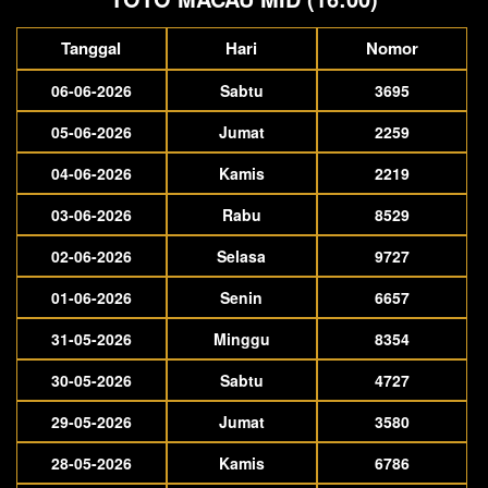
Tanggal
Hari
Nomor
06-06-2026
Sabtu
3695
05-06-2026
Jumat
2259
04-06-2026
Kamis
2219
03-06-2026
Rabu
8529
02-06-2026
Selasa
9727
01-06-2026
Senin
6657
31-05-2026
Minggu
8354
30-05-2026
Sabtu
4727
29-05-2026
Jumat
3580
28-05-2026
Kamis
6786