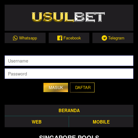
Whatsapp
Facebook
Telegram
DAFTAR
BERANDA
WEB
MOBILE
SINGAPORE POOLS