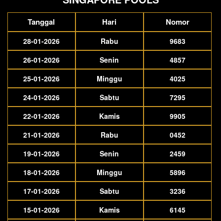
Tanggal
Hari
Nomor
28-01-2026
Rabu
9683
26-01-2026
Senin
4857
25-01-2026
Minggu
4025
24-01-2026
Sabtu
7295
22-01-2026
Kamis
9905
21-01-2026
Rabu
0452
19-01-2026
Senin
2459
18-01-2026
Minggu
5896
17-01-2026
Sabtu
3236
15-01-2026
Kamis
6145