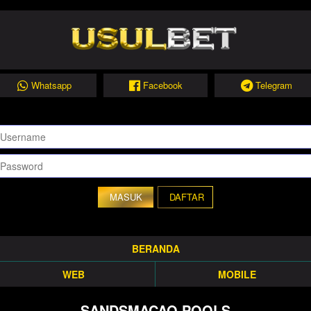
Whatsapp
Facebook
Telegram
DAFTAR
BERANDA
WEB
MOBILE
SANDSMACAO POOLS