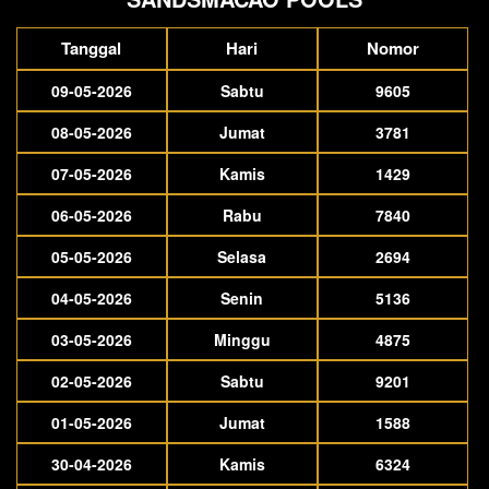
Tanggal
Hari
Nomor
09-05-2026
Sabtu
9605
08-05-2026
Jumat
3781
07-05-2026
Kamis
1429
06-05-2026
Rabu
7840
05-05-2026
Selasa
2694
04-05-2026
Senin
5136
03-05-2026
Minggu
4875
02-05-2026
Sabtu
9201
01-05-2026
Jumat
1588
30-04-2026
Kamis
6324