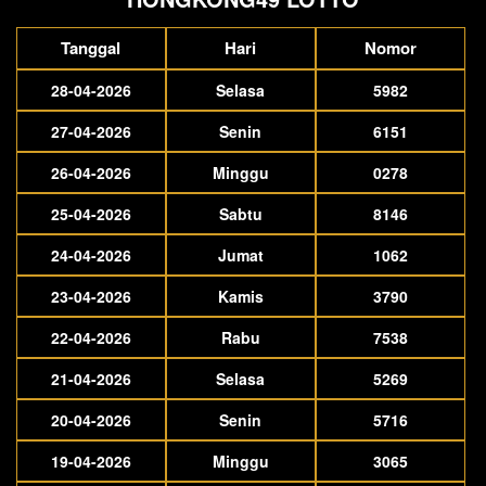
Tanggal
Hari
Nomor
28-04-2026
Selasa
5982
27-04-2026
Senin
6151
26-04-2026
Minggu
0278
25-04-2026
Sabtu
8146
24-04-2026
Jumat
1062
23-04-2026
Kamis
3790
22-04-2026
Rabu
7538
21-04-2026
Selasa
5269
20-04-2026
Senin
5716
19-04-2026
Minggu
3065