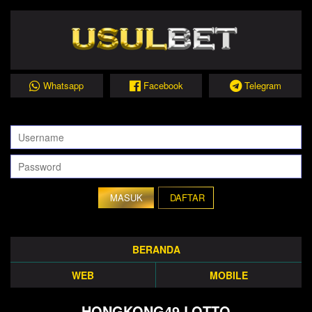
Whatsapp
Facebook
Telegram
DAFTAR
BERANDA
WEB
MOBILE
HONGKONG49 LOTTO