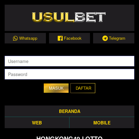
Whatsapp
Facebook
Telegram
DAFTAR
BERANDA
WEB
MOBILE
HONGKONG49 LOTTO