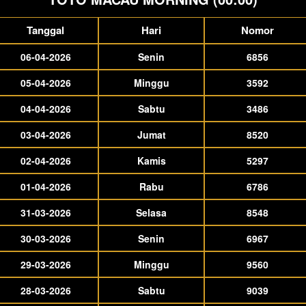
Tanggal
Hari
Nomor
06-04-2026
Senin
6856
05-04-2026
Minggu
3592
04-04-2026
Sabtu
3486
03-04-2026
Jumat
8520
02-04-2026
Kamis
5297
01-04-2026
Rabu
6786
31-03-2026
Selasa
8548
30-03-2026
Senin
6967
29-03-2026
Minggu
9560
28-03-2026
Sabtu
9039